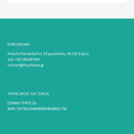
ΕΠΙΚΟΙΝΩΝΊΑ
Ανδρέα Παπανδρέου 3 Ερμούπολη, 84 100 Σύρος
τηλ. +30 2281087943
contact@fscyclades.gr
ΤΡΑΠΕΖΙΚΟΣ ΛΟΓ/ΣΜΟΣ
ΕΘΝΙΚΗ ΤΡΑΠΕΖΑ
ΙΒΑΝ: GR7901104690000046948021798