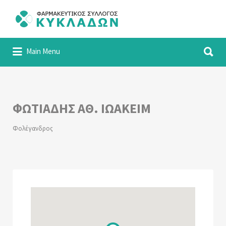
Αναζήτηση
για:
Αναζήτηση
Φαρμακευτικός Σύλλογος Κυκλάδων
Main Menu
για:
ΦΩΤΙΑΔΗΣ ΑΘ. ΙΩΑΚΕΙΜ
Φολέγανδρος