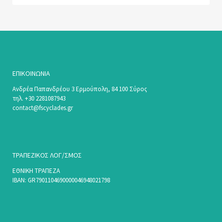
ΕΠΙΚΟΙΝΩΝΊΑ
Ανδρέα Παπανδρέου 3 Ερμούπολη, 84 100 Σύρος
τηλ. +30 2281087943
contact@fscyclades.gr
ΤΡΑΠΕΖΙΚΟΣ ΛΟΓ/ΣΜΟΣ
ΕΘΝΙΚΗ ΤΡΑΠΕΖΑ
ΙΒΑΝ: GR7901104690000046948021798