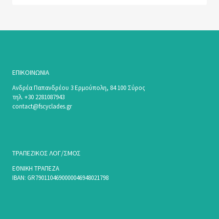
ΕΠΙΚΟΙΝΩΝΊΑ
Ανδρέα Παπανδρέου 3 Ερμούπολη, 84 100 Σύρος
τηλ. +30 2281087943
contact@fscyclades.gr
ΤΡΑΠΕΖΙΚΟΣ ΛΟΓ/ΣΜΟΣ
ΕΘΝΙΚΗ ΤΡΑΠΕΖΑ
ΙΒΑΝ: GR7901104690000046948021798