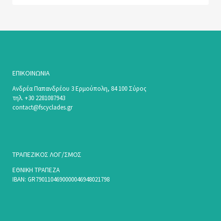
ΕΠΙΚΟΙΝΩΝΊΑ
Ανδρέα Παπανδρέου 3 Ερμούπολη, 84 100 Σύρος
τηλ. +30 2281087943
contact@fscyclades.gr
ΤΡΑΠΕΖΙΚΟΣ ΛΟΓ/ΣΜΟΣ
ΕΘΝΙΚΗ ΤΡΑΠΕΖΑ
ΙΒΑΝ: GR7901104690000046948021798