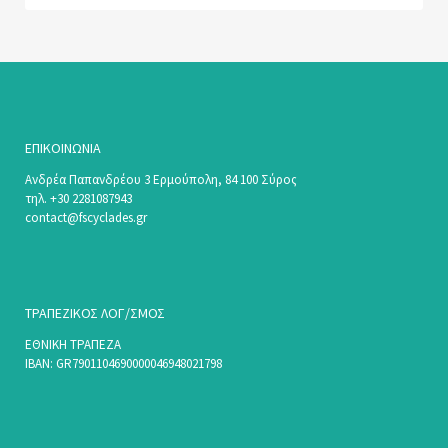
ΕΠΙΚΟΙΝΩΝΊΑ
Ανδρέα Παπανδρέου 3 Ερμούπολη, 84 100 Σύρος
τηλ. +30 2281087943
contact@fscyclades.gr
ΤΡΑΠΕΖΙΚΟΣ ΛΟΓ/ΣΜΟΣ
ΕΘΝΙΚΗ ΤΡΑΠΕΖΑ
ΙΒΑΝ: GR7901104690000046948021798