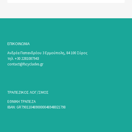
ΕΠΙΚΟΙΝΩΝΊΑ
Ανδρέα Παπανδρέου 3 Ερμούπολη, 84 100 Σύρος
τηλ. +30 2281087943
contact@fscyclades.gr
ΤΡΑΠΕΖΙΚΟΣ ΛΟΓ/ΣΜΟΣ
ΕΘΝΙΚΗ ΤΡΑΠΕΖΑ
ΙΒΑΝ: GR7901104690000046948021798