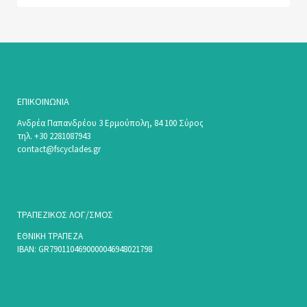
ΕΠΙΚΟΙΝΩΝΊΑ
Ανδρέα Παπανδρέου 3 Ερμούπολη, 84 100 Σύρος
τηλ. +30 2281087943
contact@fscyclades.gr
ΤΡΑΠΕΖΙΚΟΣ ΛΟΓ/ΣΜΟΣ
ΕΘΝΙΚΗ ΤΡΑΠΕΖΑ
ΙΒΑΝ: GR7901104690000046948021798