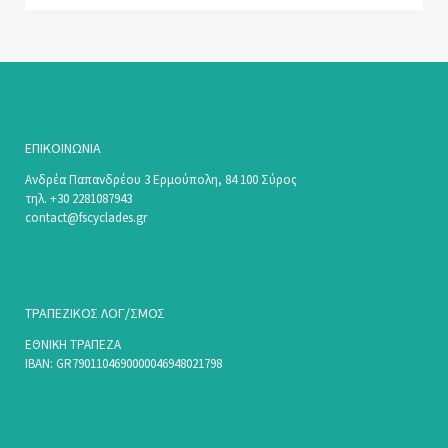
ΕΠΙΚΟΙΝΩΝΊΑ
Ανδρέα Παπανδρέου 3 Ερμούπολη, 84 100 Σύρος
τηλ. +30 2281087943
contact@fscyclades.gr
ΤΡΑΠΕΖΙΚΟΣ ΛΟΓ/ΣΜΟΣ
ΕΘΝΙΚΗ ΤΡΑΠΕΖΑ
ΙΒΑΝ: GR7901104690000046948021798