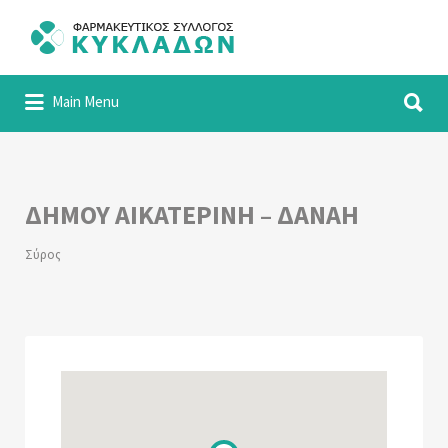
Αναζήτηση
για:
Αναζήτηση
Φαρμακευτικός Σύλλογος Κυκλάδων
Main Menu
για:
ΔΗΜΟΥ ΑΙΚΑΤΕΡΙΝΗ – ΔΑΝΑΗ
Σύρος