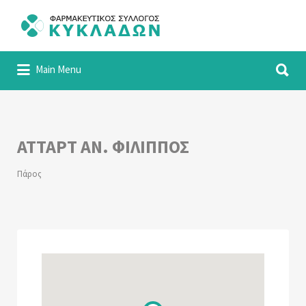
Αναζήτηση
για:
Αναζήτηση
Φαρμακευτικός Σύλλογος Κυκλάδων
Main Menu
για:
ΑΤΤΑΡΤ ΑΝ. ΦΙΛΙΠΠΟΣ
Πάρος