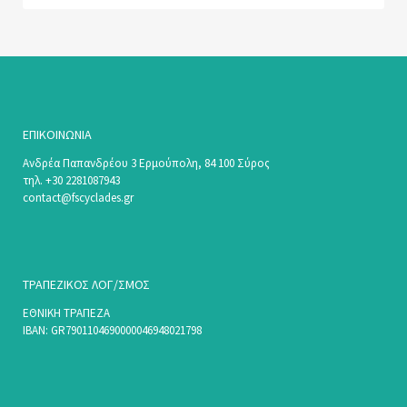
ΕΠΙΚΟΙΝΩΝΊΑ
Ανδρέα Παπανδρέου 3 Ερμούπολη, 84 100 Σύρος
τηλ. +30 2281087943
contact@fscyclades.gr
ΤΡΑΠΕΖΙΚΟΣ ΛΟΓ/ΣΜΟΣ
ΕΘΝΙΚΗ ΤΡΑΠΕΖΑ
ΙΒΑΝ: GR7901104690000046948021798