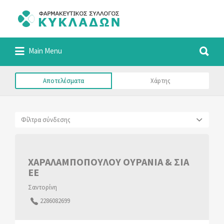
Αναζήτηση
για:
Αναζήτηση
Φαρμακευτικός Σύλλογος Κυκλάδων
Main Menu
για:
Αποτελέσματα
Χάρτης
Φίλτρα σύνδεσης
ΧΑΡΑΛΑΜΠΟΠΟΥΛΟΥ ΟΥΡΑΝΙΑ & ΣΙΑ
ΕΕ
Σαντορίνη
2286082699