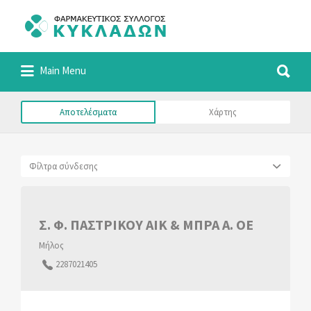
Αναζήτηση
για:
Αναζήτηση
Φαρμακευτικός Σύλλογος Κυκλάδων
Main Menu
για:
Αποτελέσματα
Χάρτης
Φίλτρα σύνδεσης
Σ. Φ. ΠΑΣΤΡΙΚΟΥ ΑΙΚ & ΜΠΡΑ Α. ΟΕ
Μήλος
2287021405