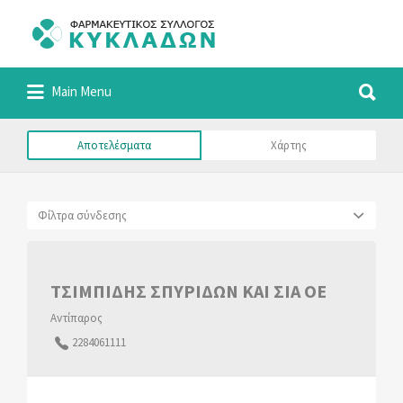
Αναζήτηση
για:
Αναζήτηση
Φαρμακευτικός Σύλλογος Κυκλάδων
Main Menu
για:
Αποτελέσματα
Χάρτης
Φίλτρα σύνδεσης
ΤΣΙΜΠΙΔΗΣ ΣΠΥΡΙΔΩΝ ΚΑΙ ΣΙΑ ΟΕ
Αντίπαρος
2284061111