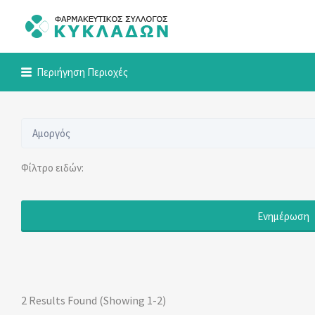
Αναζήτηση
για:
Φαρμακευτικός Σύλλογος Κυκλάδων
Περιήγηση Περιοχές
Αμοργός
Φίλτρο ειδών:
Ενημέρωση
2 Results Found (Showing 1-2)