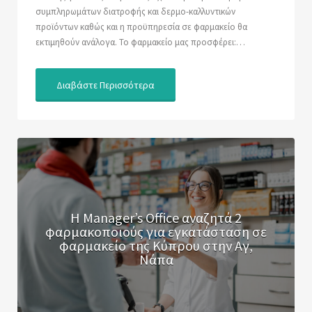
συμπληρωμάτων διατροφής και δερμο-καλλυντικών
προϊόντων καθώς και η προϋπηρεσία σε φαρμακείο θα
εκτιμηθούν ανάλογα. Το φαρμακείο μας προσφέρει:…
Διαβάστε Περισσότερα
Η Manager’s Office αναζητά 2
φαρμακοποιούς για εγκατάσταση σε
φαρμακείο της Κύπρου στην Αγ,
Νάπα