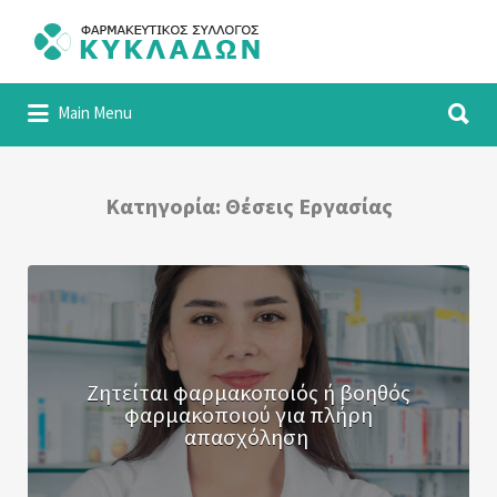
Αναζήτηση
για:
Αναζήτηση
Φαρμακευτικός Σύλλογος Κυκλάδων
Main Menu
για:
Κατηγορία:
Θέσεις Εργασίας
Ζητείται φαρμακοποιός ή βοηθός
φαρμακοποιού για πλήρη
απασχόληση