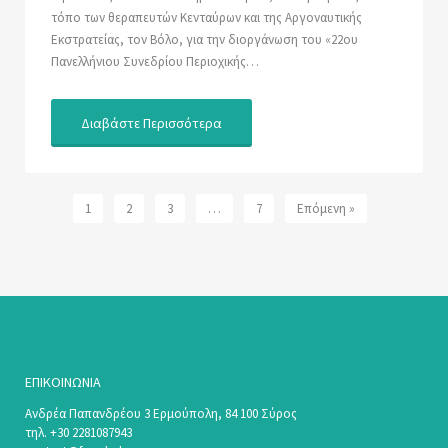
τόπο των θεραπευτών Κενταύρων και της Αργοναυτικής
Εκστρατείας, τον Βόλο, για την διοργάνωση του «22ου
Πανελλήνιου Συνεδρίου Περιοχικής…
Διαβάστε Περισσότερα
1
2
3
…
7
Επόμενη »
ΕΠΙΚΟΙΝΩΝΊΑ
Ανδρέα Παπανδρέου 3 Ερμούπολη, 84 100 Σύρος
τηλ. +30 2281087943