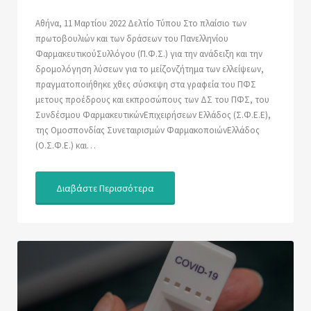
Αθήνα, 11 Μαρτίου 2022 Δελτίο Τύπου Στο πλαίσιο των
πρωτοβουλιών και των δράσεων του Πανελληνίου
ΦαρμακευτικούΣυλλόγου (Π.Φ.Σ.) για την ανάδειξη και την
δρομολόγηση λύσεων για το μείζονζήτημα των ελλείψεων,
πραγματοποιήθηκε χθες σύσκεψη στα γραφεία του ΠΦΣ
μετους προέδρους και εκπροσώπους των ΔΣ του ΠΦΣ, του
Συνδέσμου ΦαρμακευτικώνΕπιχειρήσεων Ελλάδος (Σ.Φ.Ε.Ε),
της Ομοσπονδίας Συνεταιρισμών ΦαρμακοποιώνΕλλάδος
(Ο.Σ.Φ.Ε.) και…
Διαβάστε Περισσότερα