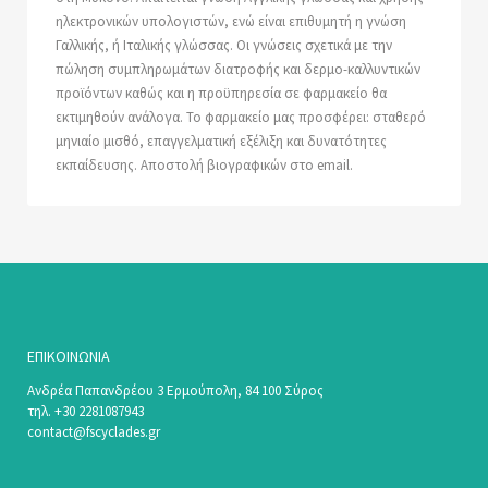
ηλεκτρονικών υπολογιστών, ενώ είναι επιθυμητή η γνώση
Γαλλικής, ή Ιταλικής γλώσσας. Οι γνώσεις σχετικά με την
πώληση συμπληρωμάτων διατροφής και δερμο-καλλυντικών
προϊόντων καθώς και η προϋπηρεσία σε φαρμακείο θα
εκτιμηθούν ανάλογα. Το φαρμακείο μας προσφέρει: σταθερό
μηνιαίο μισθό, επαγγελματική εξέλιξη και δυνατότητες
εκπαίδευσης. Αποστολή βιογραφικών στο email.
ΕΠΙΚΟΙΝΩΝΊΑ
Ανδρέα Παπανδρέου 3 Ερμούπολη, 84 100 Σύρος
τηλ. +30 2281087943
contact@fscyclades.gr