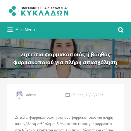
Αναζήτηση
για:
Αναζήτηση
Φαρμακευτικός Σύλλογος Κυκλάδων
Main Menu
για:
Ζητείται φαρμακοποιός ή βοηθός
φαρμακοποιού για πλήρη απασχόληση
admin
Πέμπτη, 10/03/2022
Ζητείται φαρμακοποιός ή βοηθός φαρμακοποιού για πλήρη
απασχόληση καθ’ όλη τη διάρκεια του έτους για φαρμακείο
στη Μύκονο. Απαιτείται γνώση Αγγλικής γλώσσας και χρήσης