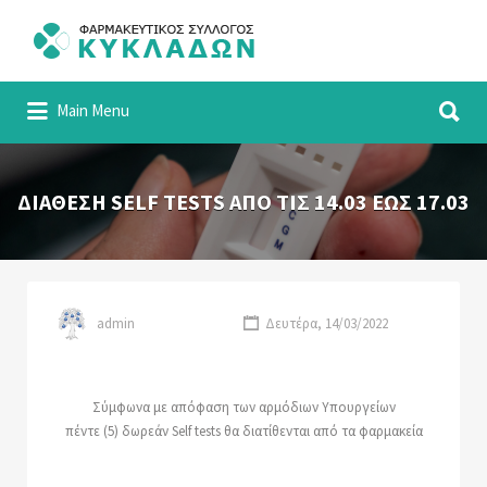
Αναζήτηση
για:
Αναζήτηση
Φαρμακευτικός Σύλλογος Κυκλάδων
Main Menu
για:
ΔΙΑΘΕΣΗ SELF TESTS ΑΠΟ ΤΙΣ 14.03 ΕΩΣ 17.03
admin
Δευτέρα, 14/03/2022
Σύμφωνα με απόφαση των αρμόδιων Υπουργείων
πέντε (5) δωρεάν Self tests θα διατίθενται από τα φαρμακεία