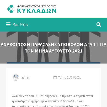
Αναζήτηση
για:
Αναζήτηση
Φαρμακευτικός Σύλλογος Κυκλάδων
Main Menu
για:
ΑΝΑΚΟΙΝΩΣΗ ΠΑΡΑΣΑΣΗΣ ΥΠΟΒΟΛΩΝ ΔΓΑΠΤ ΓΙΑ
ΤΟΝ ΜΗΝΑ ΑΥΓΟΥΣΤΟ 2021
admin
Τρίτη, 21/09/2021
Ανακοίνωση του ΕΟΠΥΥ σύμφωνα με την οποία παρατείνεται
η καταληκτική ημερομηνία των υποβολών (eΔΑΠΥ και
αποστολή φυσικού αρχείου) για τον μήνα Αύγουστο 2021