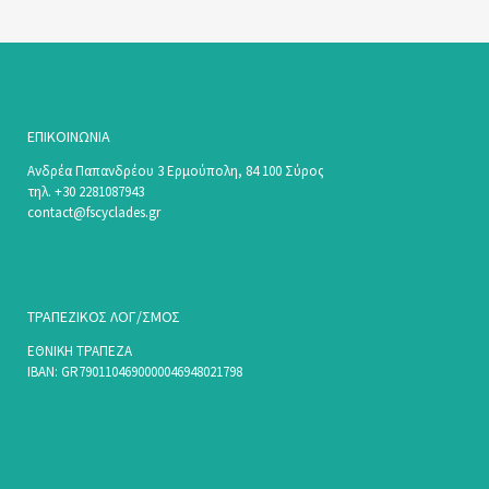
ΕΠΙΚΟΙΝΩΝΊΑ
Ανδρέα Παπανδρέου 3 Ερμούπολη, 84 100 Σύρος
τηλ. +30 2281087943
contact@fscyclades.gr
ΤΡΑΠΕΖΙΚΟΣ ΛΟΓ/ΣΜΟΣ
ΕΘΝΙΚΗ ΤΡΑΠΕΖΑ
ΙΒΑΝ: GR7901104690000046948021798