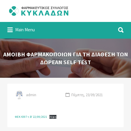
Αναζήτηση
για:
Αναζήτηση
Φαρμακευτικός Σύλλογος Κυκλάδων
Main Menu
για:
ΑΜΟΙΒΗ ΦΑΡΜΑΚΟΠΟΙΩΝ ΓΙΑ ΤΗ ΔΙΑΘΕΣΗ ΤΩΝ
ΔΩΡΕΑΝ SELF TEST
admin
Πέμπτη, 23/09/2021
ΦΕΚ 4397 τ.Β’ 22/09/2021
Λήψη